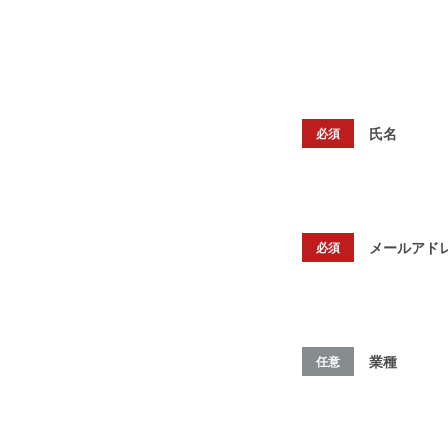
氏名
必須
メールアド
必須
業種
任意