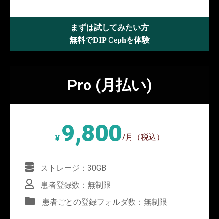
まずは試してみたい方
無料でDIP Cephを体験
Pro (月払い)
9,800
/月（税込）
¥
ストレージ：30GB
患者登録数：無制限
患者ごとの登録フォルダ数：無制限