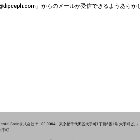
ipceph.com」からのメールが受信できるようあら
Dental Brain株式会社
〒100-0004 東京都千代田区大手町1丁目6番1号 大手町ビル
S大手町