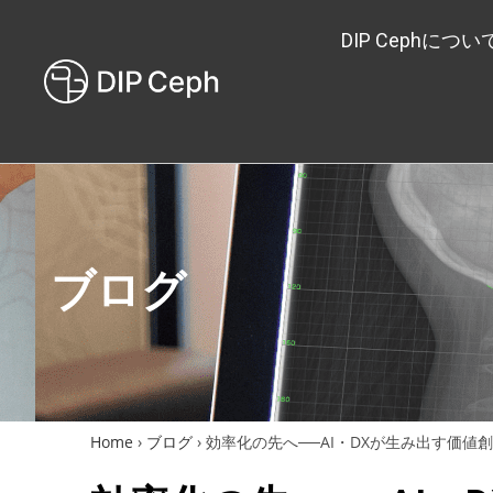
DIP Cephについ
ブログ
Home
›
ブログ
›
効率化の先へ──AI・DXが生み出す価値